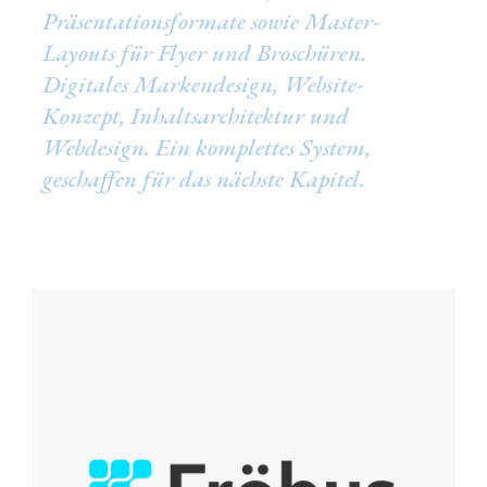
Präsentationsformate sowie Master-
Layouts für Flyer und Broschüren.
Digitales Markendesign, Website-
Konzept, Inhaltsarchitektur und
Webdesign. Ein komplettes System,
geschaffen für das nächste Kapitel.