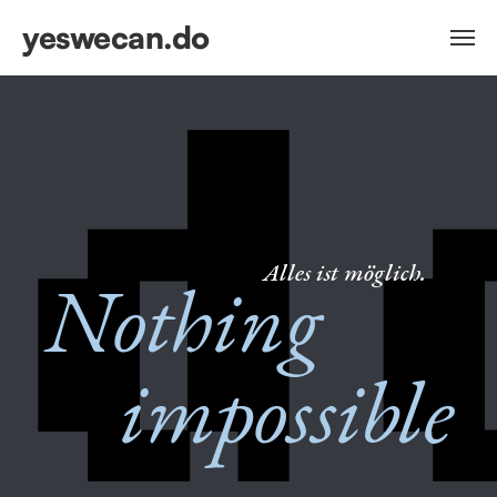
yeswecan.do
Alles ist möglich.
Nothing
impossible