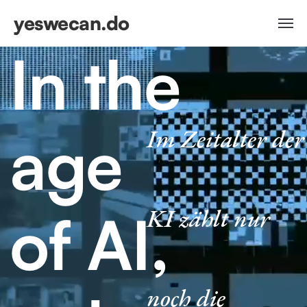
yeswecan.do
In the
Im Zeitalter der
age
KI zählt nur
of AI,
noch die
only
Identität.
identity